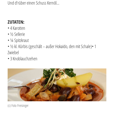
Und d‘rüber einen Schuss Kernöl…
ZUTATEN:
• 4 Karotten
• ½ Sellerie
• ¼ Spitzkraut
• ½ kl. Kürbis (geschält – außer Hokaido, den mit Schale)• 1
Zwiebel
• 3 Knoblauchzehen
(c) Foto Freisinger