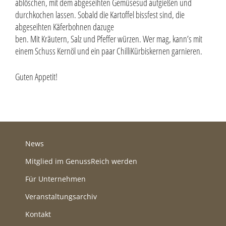
ablöschen, mit dem ab­geseihten Gemüsesud aufgießen und
durch­kochen lassen. Sobald die Kartoffel bissfest sind, die
abgeseihten Käferbohnen dazuge­
ben. Mit Kräutern, Salz und Pfeffer würzen. Wer mag, kann’s mit
einem Schuss Kernöl und ein paar Chilli­Kürbiskernen garnieren.
Guten Appetit!
News
Mitglied im GenussReich werden
Für Unternehmen
Veranstaltungsarchiv
Kontakt