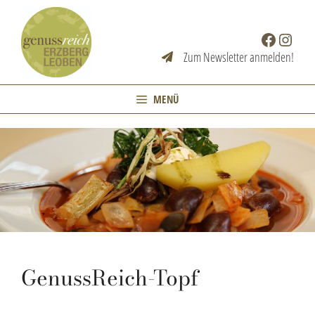
Zum
Inhalt
Facebook
Instag
springen
Zum Newsletter anmelden!
MENÜ
GenussReich-Topf