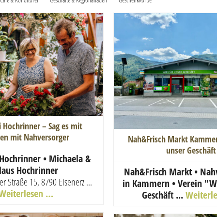
i Hochrinner – Sag es mit
en mit Nahversorger
Nah&Frisch Markt Kammern
unser Geschäft
 Hochrinner • Michaela &
laus Hochrinner
Nah&Frisch Markt • Nah
r Straße 15, 8790 Eisenerz
...
in Kammern • Verein "Wi
Weiterlesen …
Geschäft ...
Weiterl