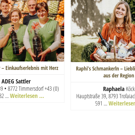
 – Einkaufserlebnis mit Herz
Raphi’s Schmankerln – Lieb
aus der Region
ADEG Sattler
39 • 8772 Timmersdorf
+43 (0)
Raphaela
Köck
82 ...
Weiterlesen …
Hauptstraße 39, 8793 Trofaia
591 ...
Weiterlese