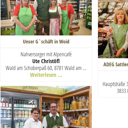
Unser G`schäft in Woid
Nahversorger mit Alpencafé
Ute Christöfl
ADEG Sattler
Wald am Schoberpaß 60, 8781 Wald am ...
Weiterlesen …
Hauptstraße 
3833 