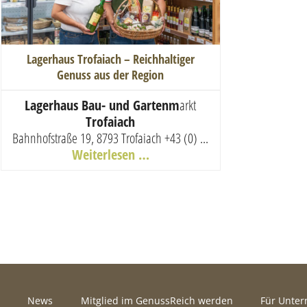
Lagerhaus Trofaiach – Reichhaltiger
Genuss aus der Region
Lagerhaus Bau- und Gartenm
arkt
Trofaiach
Bahnhofstraße 19, 8793 Trofaiach
+43 (0) ...
Weiterlesen …
News
Mitglied im GenussReich werden
Für Unte