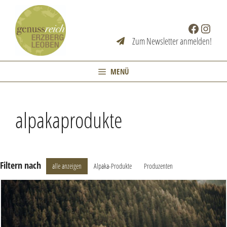
Zum
Inhalt
Facebook
Instag
springen
Zum Newsletter anmelden!
MENÜ
alpakaprodukte
Filtern nach
alle anzeigen
Alpaka-Produkte
Produzenten