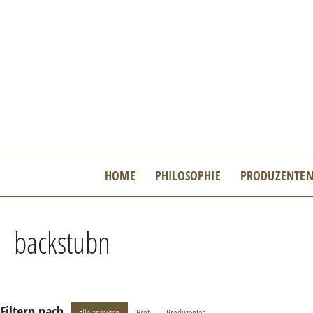
Zum
Inhalt
springen
HOME
PHILOSOPHIE
PRODUZENTE
backstubn
Filtern nach
alle anzeigen
Brot
Produzenten