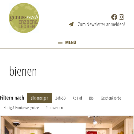
Zum
Inhalt
Facebook
Instag
springen
Zum Newsletter anmelden!
MENÜ
bienen
Filtern nach
alle anzeigen
24h-SB
Ab Hof
Bio
Geschenkkörbe
Honig & Honigerzeugnisse
Produzenten