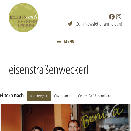
Zum
Inhalt
Facebook
Instag
springen
Zum Newsletter anmelden!
MENÜ
eisenstraßenweckerl
Filtern nach
alle anzeigen
Gastronomie
Genuss-Café & Konditorei