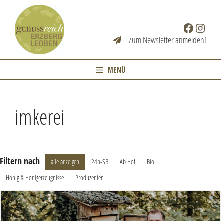
Zum
Inhalt
Facebook
Instag
springen
Zum Newsletter anmelden!
MENÜ
imkerei
Filtern nach
alle anzeigen
24h-SB
Ab Hof
Bio
Honig & Honigerzeugnisse
Produzenten