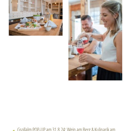
Gsollalm POP-UP am 31.8.24: Wein am Berg & Kulinarik am