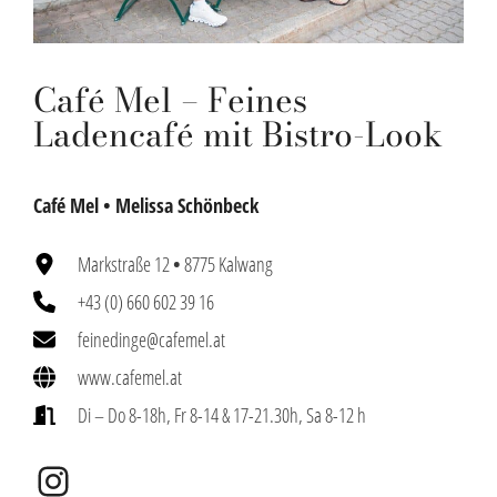
Café Mel – Feines
Ladencafé mit Bistro-Look
Café Mel •
Melissa Schönbeck
Markstraße 12
•
8775 Kalwang
+43 (0) 660 602 39 16
feinedinge@cafemel.at
www.cafemel.at
Di – Do 8-18h, Fr 8-14 & 17-21.30h, Sa 8-12 h
Instagram