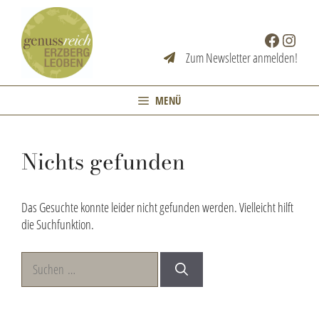
Zum
Inhalt
Facebook
Instag
springen
Zum Newsletter anmelden!
MENÜ
Nichts gefunden
Das Gesuchte konnte leider nicht gefunden werden. Vielleicht hilft
die Suchfunktion.
Suchen
nach: