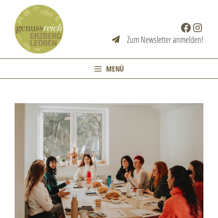
Zum
Inhalt
Facebook
Instag
springen
Zum Newsletter anmelden!
MENÜ