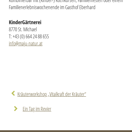
Kombinierbar mit (Kinder-) Kochkursen, Familienfesten oder einem
Familienerlebniswochenende im Gasthof Eberhard
KinderGärtnerei
8770 St. Michael
T: +43 (0) 664 24 88 655
info@maju-natur.at
Kräuterworkshop „Vitalkraft der Kräuter“
Ein Tag im Revier