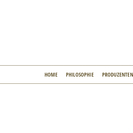
Zum
Inhalt
springen
HOME
PHILOSOPHIE
PRODUZENTE