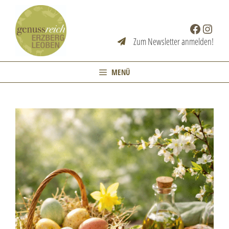
Zum
Inhalt
Facebook
Instag
springen
Zum Newsletter anmelden!
MENÜ