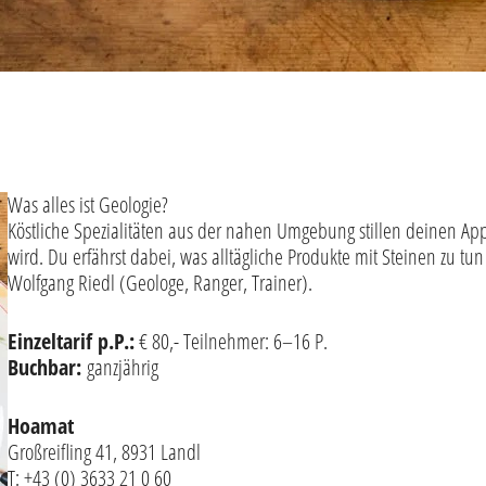
Was alles ist Geologie?
Köstliche Spezialitäten aus der nahen Umgebung stillen deinen App
wird. Du erfährst dabei, was alltägliche Produkte mit Steinen zu t
Wolfgang Riedl (Geologe, Ranger, Trainer).
Einzeltarif p.P.:
€ 80,- Teilnehmer: 6–16 P.
Buchbar:
ganzjährig
Hoamat
Großreifling 41, 8931 Landl
T: +43 (0) 3633 21 0 60