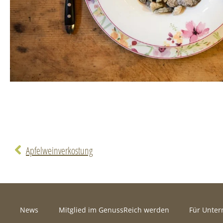
Apfelweinverkostung
News
Mitglied im GenussReich werden
Für Unte