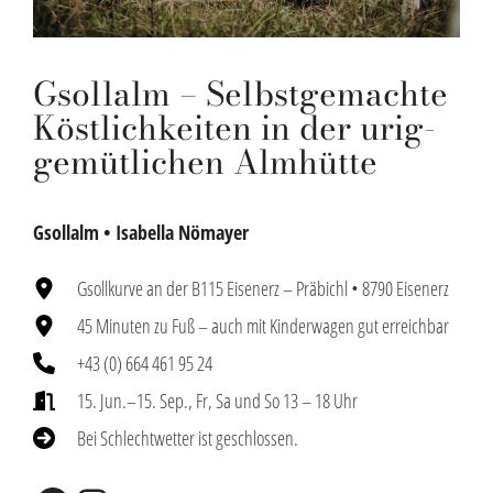
Gsollalm – Selbstgemachte
Köstlichkeiten in der urig-
gemütlichen Almhütte
Gsollalm • Isabella Nömayer
Gsollkurve an der B115 Eisenerz – Präbichl • 8790 Eisenerz
45 Minuten zu Fuß – auch mit Kinderwagen gut erreichbar
+43 (0) 664 461 95 24
15. Jun.–15. Sep., Fr, Sa und So 13 – 18 Uhr
Bei Schlechtwetter ist geschlossen.