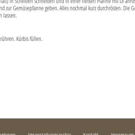
lt) in Scheiben schneiden und in einer heißen Pfanne mit Öl anrö
und zur Gemüsepfanne geben. Alles nochmal kurz durchrösten. Die G
en lassen.
ühren. Kürbis füllen.
rnehmen
Veranstaltungsarchiv
Kontakt
Impressum