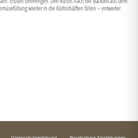
sten. Erbsen beimengen. Den Kürbis nach der Backzeit aus dem
emüsefüllung wieder in die Kürbishälften füllen – entweder
Datenschutzerklärung
Privatsphäre-Einstellungen