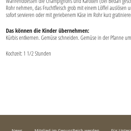
Währenddessen die Champignons und Karotten (bei Bedarf geschä
Rohr nehmen, das Fruchtfleisch grob mit einem Löffel auslösen 
sofort servieren oder mit geriebenem Käse im Rohr kurz gratinier
Das können die Kinder übernehmen:
Kürbis entkernen. Gemüse schneiden. Gemüse in der Pfanne umr
Kochzeit: 1 1/2 Stunden
News
Mitglied im GenussReich werden
Für Unte