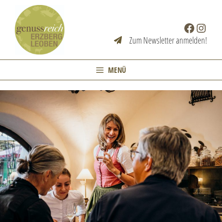
Zum
Inhalt
Facebook
Instag
springen
Zum Newsletter anmelden!
MENÜ