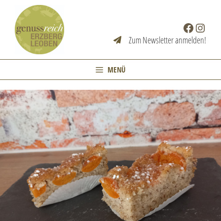
Zum
Inhalt
Facebook
Instag
springen
Zum Newsletter anmelden!
MENÜ