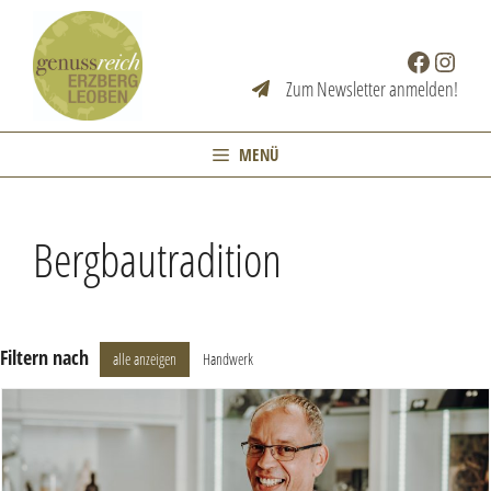
Zum
Inhalt
Facebook
Instag
springen
Zum Newsletter anmelden!
MENÜ
Bergbautradition
Filtern nach
alle anzeigen
Handwerk