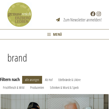
Zum
Inhalt
Facebook
Instag
springen
Zum Newsletter anmelden!
MENÜ
brand
Filtern nach
alle anzeigen
Ab Hof
Edelbrände & Liköre
Frischfleisch & Wild
Produzenten
Schinken & Wurst & Speck