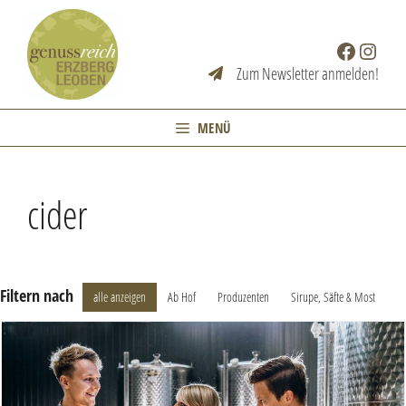
Zum
Inhalt
Facebook
Instag
springen
Zum Newsletter anmelden!
MENÜ
cider
Filtern nach
alle anzeigen
Ab Hof
Produzenten
Sirupe, Säfte & Most