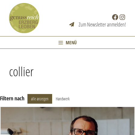
Zum
Inhalt
Facebook
Instag
springen
Zum Newsletter anmelden!
MENÜ
collier
Filtern nach
alle anzeigen
Handwerk