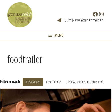
Zum
Inhalt
Facebook
Instag
springen
Zum Newsletter anmelden!
MENÜ
foodtrailer
Filtern nach
alle anzeigen
Gastronomie
Genuss-Catering und Streetfood