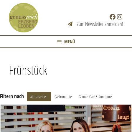
Zum
Inhalt
Facebook
Instag
springen
Zum Newsletter anmelden!
MENÜ
Frühstück
Filtern nach
alle anzeigen
Gastronomie
Genuss-Café & Konditorei