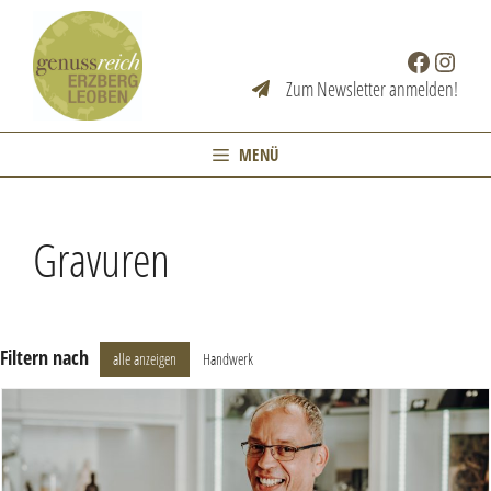
Zum
Inhalt
Facebook
Instag
springen
Zum Newsletter anmelden!
MENÜ
Gravuren
Filtern nach
alle anzeigen
Handwerk