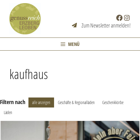
Zum
Inhalt
Facebook
Instag
springen
Zum Newsletter anmelden!
MENÜ
kaufhaus
Filtern nach
alle anzeigen
Geschäfte & Regionalläden
Geschenkkörbe
Läden