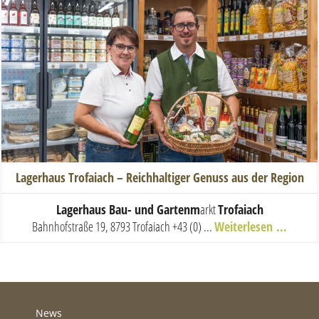
Lagerhaus Trofaiach – Reichhaltiger Genuss aus der Region
Lagerhaus Bau- und Gartenm
arkt
Trofaiach
Bahnhofstraße 19, 8793 Trofaiach
+43 (0) ...
Weiterlesen …
News