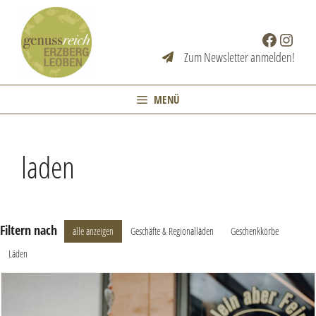
Zum
Inhalt
Facebook
Instag
springen
Zum Newsletter anmelden!
MENÜ
laden
Filtern nach
alle anzeigen
Geschäfte & Regionalläden
Geschenkkörbe
Läden