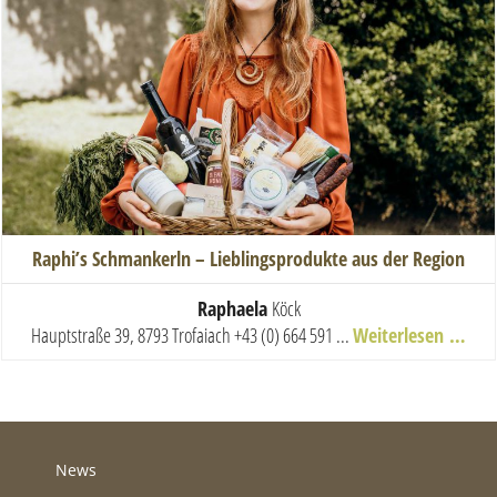
Raphi’s Schmankerln – Lieblingsprodukte aus der Region
Raphaela
Köck
Hauptstraße 39, 8793 Trofaiach
+43 (0) 664 591 ...
Weiterlesen …
News