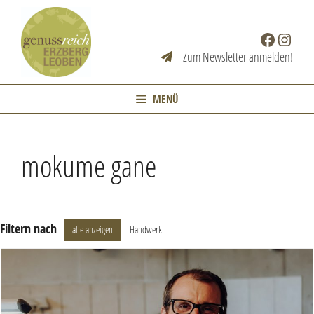
Zum
Inhalt
Facebook
Instag
springen
Zum Newsletter anmelden!
MENÜ
mokume gane
Filtern nach
alle anzeigen
Handwerk