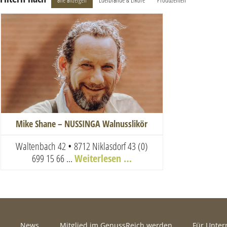
Mike Shane – NUSSINGA Walnusslikör
Waltenbach 42 • 8712 Niklasdorf
43 (0)
699 15 66 ...
Weiterlesen …
News
Mitglied im GenussReich werden
Für Unte