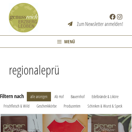
Zum
Inhalt
Facebook
Instag
springen
Zum Newsletter anmelden!
MENÜ
regionaleprü
Filtern nach
alle anzeigen
Ab Hof
Bauernhof
Edelbrände & Liköre
Frischfleisch & Wild
Geschenkkörbe
Produzenten
Schinken & Wurst & Speck