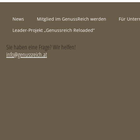
News
Mitglied im GenussReich werden
Für Unte
Leader-Projekt „Genussreich Reloaded“
Sie haben eine Frage? Wir helfen!
info@genussreich.at