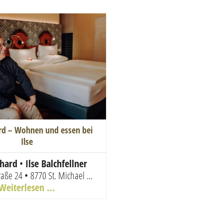
rd – Wohnen und essen bei
Ilse
rhard
•
Ilse Balchfellner
raße 24 • 8770 St. Michael
...
Weiterlesen …