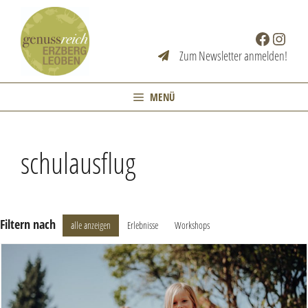
Zum
Inhalt
Facebook
Instag
springen
Zum Newsletter anmelden!
MENÜ
schulausflug
Filtern nach
alle anzeigen
Erlebnisse
Workshops