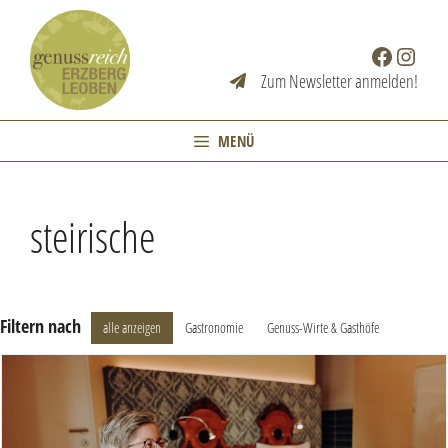
Zum
Inhalt
Facebook
Instag
springen
Zum Newsletter anmelden!
MENÜ
steirische
Filtern nach
alle anzeigen
Gastronomie
Genuss-Wirte & Gasthöfe