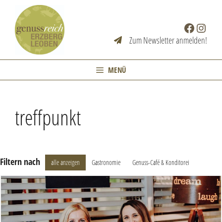
Zum
Inhalt
Facebook
Instag
springen
Zum Newsletter anmelden!
MENÜ
treffpunkt
Filtern nach
alle anzeigen
Gastronomie
Genuss-Café & Konditorei