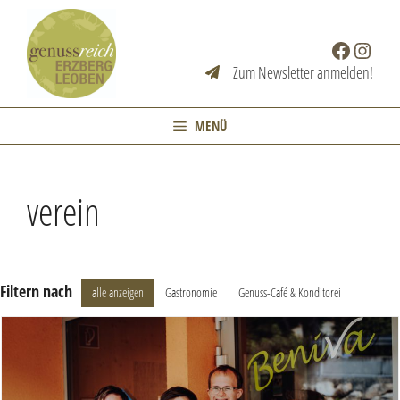
Zum
Inhalt
Facebook
Instag
springen
Zum Newsletter anmelden!
MENÜ
verein
Filtern nach
alle anzeigen
Gastronomie
Genuss-Café & Konditorei