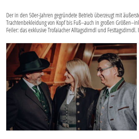
Der in den 50er-Jahren gegründete Betrieb überzeugt mit äußerster
Trachtenbekleidung von Kopf bis Fuß–auch in großen Größen–inklu
Feiler: das exklusive Trofaiacher Alltagsdirndl und Festtagsdirnd