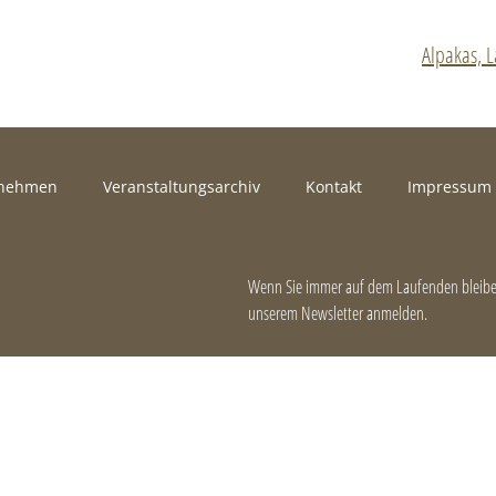
Alpakas, 
rnehmen
Veranstaltungsarchiv
Kontakt
Impressum
Wenn Sie immer auf dem Laufenden bleiben
unserem Newsletter anmelden.
E-Mail-Adresse
*
Vorname