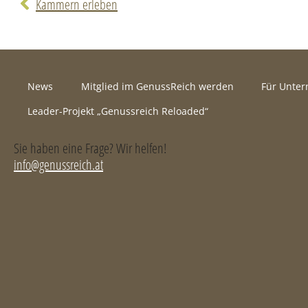
Kammern erleben
News
Mitglied im GenussReich werden
Für Unte
Leader-Projekt „Genussreich Reloaded“
Sie haben eine Frage? Wir helfen!
info@genussreich.at