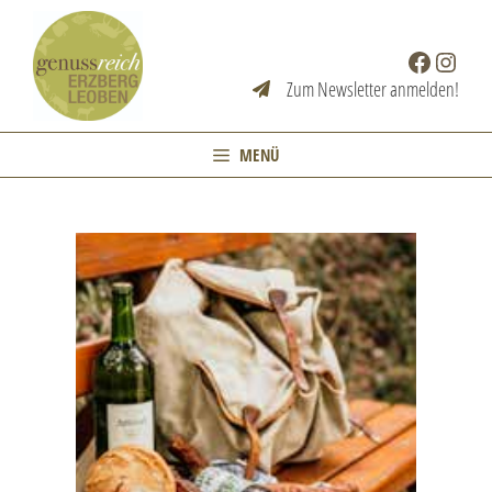
Zum
Inhalt
Facebook
Instag
springen
Zum Newsletter anmelden!
MENÜ