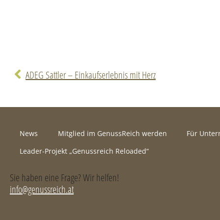
ADEG Sattler – Einkaufserlebnis mit Herz
News
Mitglied im GenussReich werden
Für Unte
Leader-Projekt „Genussreich Reloaded“
Sie haben eine Frage? Wir helfen!
info@genussreich.at