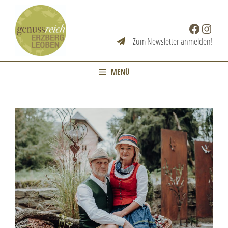
Zum
Inhalt
Facebook
Instag
springen
Zum Newsletter anmelden!
MENÜ