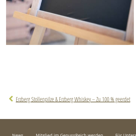
Erzberg Stollenpilze & Erzberg Whiskey – Zu 100 % geerdet
News
Mitglied im GenussReich werden
Für Unte