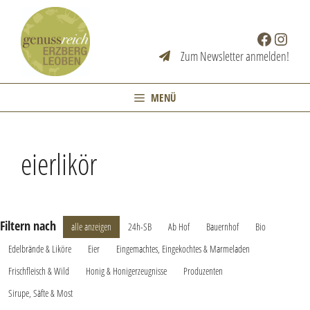
Zum
Inhalt
Facebook
Instag
springen
Zum Newsletter anmelden!
MENÜ
eierlikör
Filtern nach
alle anzeigen
24h-SB
Ab Hof
Bauernhof
Bio
Edelbrände & Liköre
Eier
Eingemachtes, Eingekochtes & Marmeladen
Frischfleisch & Wild
Honig & Honigerzeugnisse
Produzenten
Sirupe, Säfte & Most