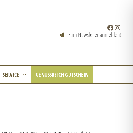
Facebook
Instagr
Zum Newsletter anmelden!
SERVICE
GENUSSREICH GUTSCHEIN
Honig & Honigerzeugnisse
Produzenten
Sirupe, Säfte & Most