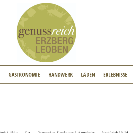
N
GASTRONOMIE
HANDWERK
LÄDEN
ERLEBNISSE
ände & Liköre
Eier
Eingemachtes, Eingekochtes & Marmeladen
Frischfleisch & Wild