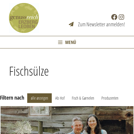
Zum
Inhalt
Facebook
Instag
springen
Zum Newsletter anmelden!
MENÜ
Fischsülze
Filtern nach
alle anzeigen
Ab Hof
Fisch & Garnelen
Produzenten