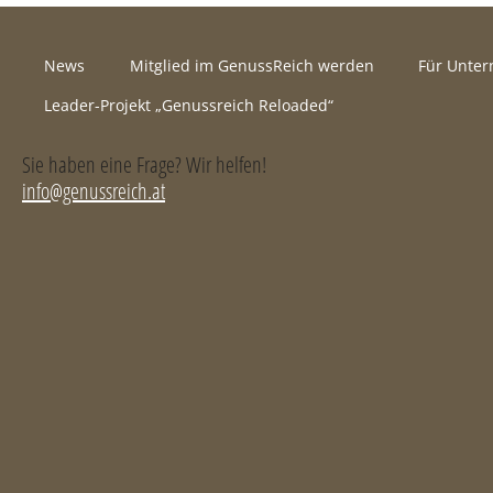
News
Mitglied im GenussReich werden
Für Unte
Leader-Projekt „Genussreich Reloaded“
Sie haben eine Frage? Wir helfen!
info@genussreich.at