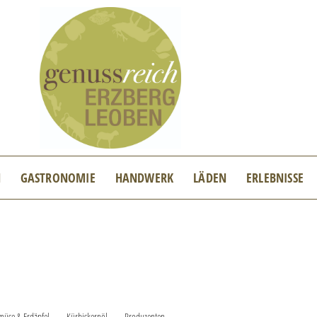
N
GASTRONOMIE
HANDWERK
LÄDEN
ERLEBNISSE
üse & Erdäpfel
Kürbiskernöl
Produzenten