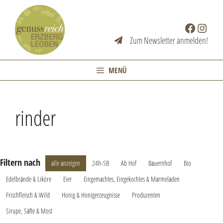
Zum
Inhalt
Facebook
Instag
springen
Zum Newsletter anmelden!
MENÜ
rinder
Filtern nach
alle anzeigen
24h-SB
Ab Hof
Bauernhof
Bio
Edelbrände & Liköre
Eier
Eingemachtes, Eingekochtes & Marmeladen
Frischfleisch & Wild
Honig & Honigerzeugnisse
Produzenten
Sirupe, Säfte & Most