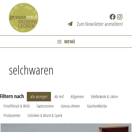
Zum
Inhalt
Facebook
Instag
springen
Zum Newsletter anmelden!
MENÜ
selchwaren
Filtern nach
alle anzeigen
Ab Hof
Allgemein
Edelbrände & Liköre
Frischfleisch & Wild
Gastronomie
Genuss-Almen
Geschenkkörbe
Produzenten
Schinken & Wurst & Speck