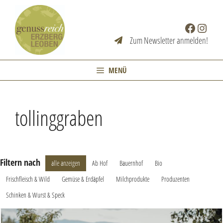
Zum
Inhalt
Facebook
Instag
springen
Zum Newsletter anmelden!
MENÜ
tollinggraben
Filtern nach
alle anzeigen
Ab Hof
Bauernhof
Bio
Frischfleisch & Wild
Gemüse & Erdäpfel
Milchprodukte
Produzenten
Schinken & Wurst & Speck