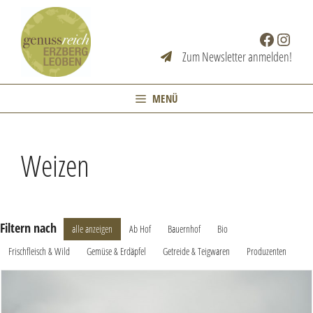
Zum
Inhalt
Facebook
Instag
springen
Zum Newsletter anmelden!
MENÜ
Weizen
Filtern nach
alle anzeigen
Ab Hof
Bauernhof
Bio
Frischfleisch & Wild
Gemüse & Erdäpfel
Getreide & Teigwaren
Produzenten